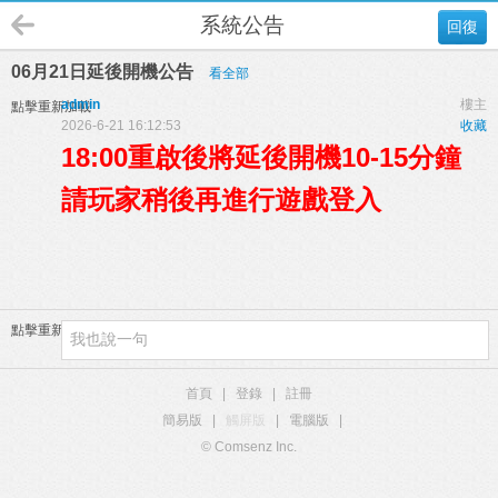
系統公告
回復
06月21日延後開機公告
看全部
admin
樓主
點擊重新加載
2026-6-21 16:12:53
收藏
18:00重啟後將延後開機10-15分鐘
請玩家稍後再進行遊戲登入
點擊重新加載
首頁
|
登錄
|
註冊
簡易版
|
觸屏版
|
電腦版
|
© Comsenz Inc.